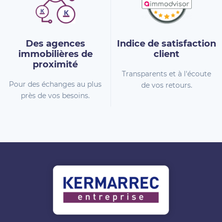
Des agences
Indice de
satisfaction
immobilières
de
client
proximité
Transparents et à l'écoute
Pour des échanges au plus
de vos retours.
près de vos besoins.