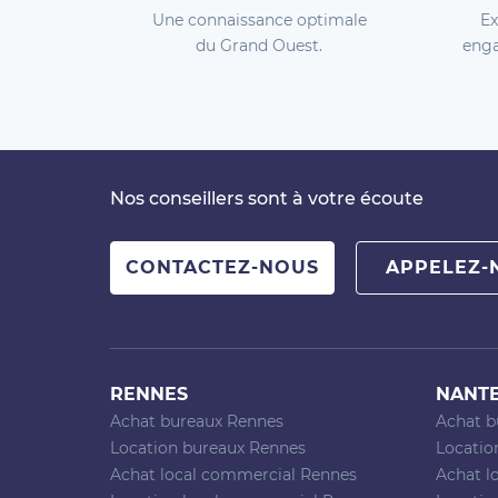
Une connaissance optimale
Ex
du Grand Ouest.
enga
Nos conseillers sont à votre écoute
CONTACTEZ-NOUS
APPELEZ-
RENNES
NANT
Achat bureaux Rennes
Achat b
Location bureaux Rennes
Locatio
Achat local commercial Rennes
Achat l