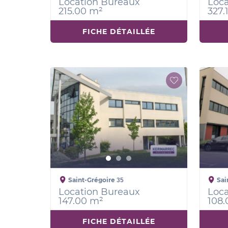
Location Bureaux
Loca
215.00 m²
327.
FICHE DÉTAILLÉE
Saint-Grégoire
Sai
35
Location Bureaux
Loca
147.00 m²
108.
FICHE DÉTAILLÉE