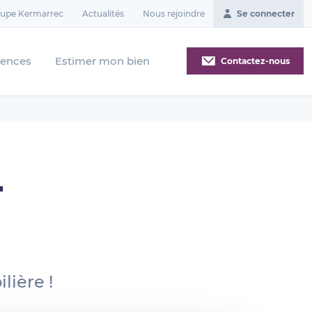
oupe Kermarrec
Actualités
Nous rejoindre
Se connecter
gences
Estimer mon bien
Contactez-nous
-
lière !