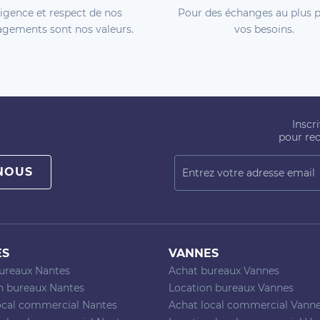
igence et respect de nos
Pour des échanges au plus p
gements sont nos valeurs.
vos besoins.
Inscr
pour rec
NOUS
ES
VANNES
ureaux Nantes
Achat bureaux Vannes
n bureaux Nantes
Location bureaux Vannes
ocal commercial Nantes
Achat local commercial Vann