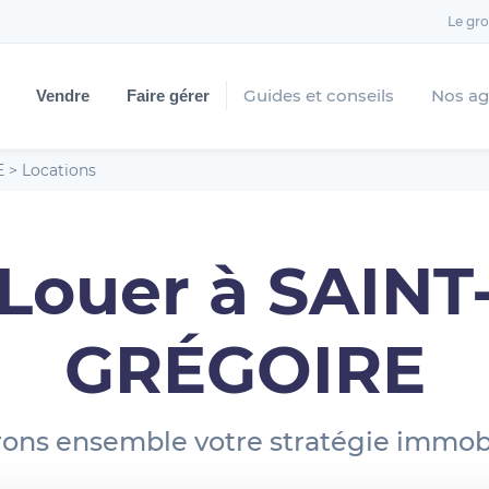
Le gr
Guides et conseils
Nos a
Vendre
Faire gérer
E
>
Locations
Louer à SAINT
GRÉGOIRE
ons ensemble votre stratégie immobi