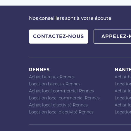
Nos conseillers sont à votre écoute
CONTACTEZ-NOUS
APPELEZ-
RENNES
NANT
Achat bureaux Rennes
Achat b
Location bureaux Rennes
Locatio
Achat local commercial Rennes
Achat l
Location local commercial Rennes
Locatio
Achat local d’activité Rennes
Achat lo
Location local d’activité Rennes
Location