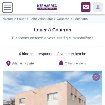
Accueil
>
Louer
>
Loire-Atlantique
>
Coueron
>
Locations
Louer à Coueron
Élaborons ensemble votre stratégie immobilière !
4 biens
correspondent à votre recherche
Afficher la carte
Créer une alerte