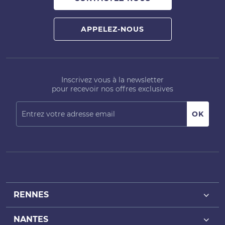
APPELEZ-NOUS
Inscrivez vous à la newsletter
pour recevoir nos offres exclusives
RENNES
NANTES
Achat bureaux Rennes