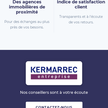
Des agences
Indice de
satisfaction
immobilières
de
client
proximité
Transparents et à l'écoute
Pour des échanges au plus
de vos retours.
près de vos besoins.
Nos conseillers sont à votre écoute
CONTACTEZ-NOUS