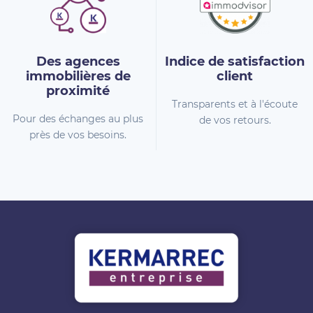
Des agences
Indice de
satisfaction
immobilières
de
client
proximité
Transparents et à l'écoute
Pour des échanges au plus
de vos retours.
près de vos besoins.