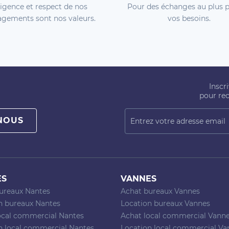
igence et respect de nos
Pour des échanges au plus p
gements sont nos valeurs.
vos besoins.
Inscr
pour rec
NOUS
ES
VANNES
ureaux Nantes
Achat bureaux Vannes
n bureaux Nantes
Location bureaux Vannes
ocal commercial Nantes
Achat local commercial Vann
n local commercial Nantes
Location local commercial Va