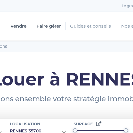
Le gr
r
Vendre
Faire gérer
Guides et conseils
Nos 
ions
Louer à RENNE
ons ensemble votre stratégie immobi
LOCALISATION
SURFACE
RENNES 35700