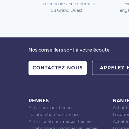
Une connaissance optimale
Ex
du Grand Ouest.
enga
Nos conseillers sont à votre écoute
CONTACTEZ-NOUS
APPELEZ-
RENNES
NANT
Achat bureaux Rennes
Achat b
Location bureaux Rennes
Locatio
Achat local commercial Rennes
Achat l
Location local commercial Rennes
Locatio