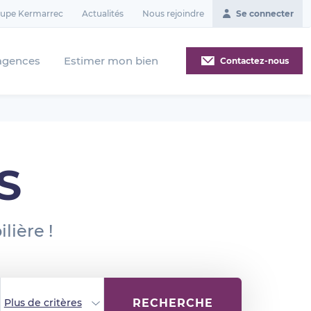
oupe Kermarrec
Actualités
Nous rejoindre
Se connecter
agences
Estimer mon bien
Contactez-nous
S
lière !
RECHERCHE
Plus de critères