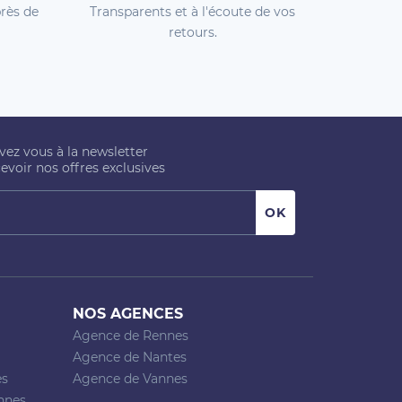
rès de
Transparents et à l'écoute de vos
retours.
ivez vous à la newsletter
evoir nos offres exclusives
NOS AGENCES
Agence de Rennes
Agence de Nantes
es
Agence de Vannes
nnes