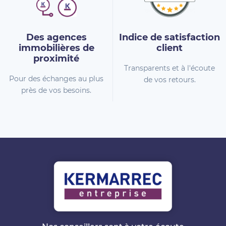
Des agences
Indice de
satisfaction
immobilières
de
client
proximité
Transparents et à l'écoute
Pour des échanges au plus
de vos retours.
près de vos besoins.