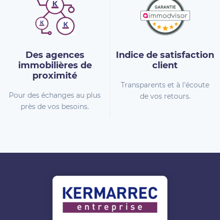
Des agences
Indice de
satisfaction
immobilières
de
client
proximité
Transparents et à l'écoute
Pour des échanges au plus
de vos retours.
près de vos besoins.