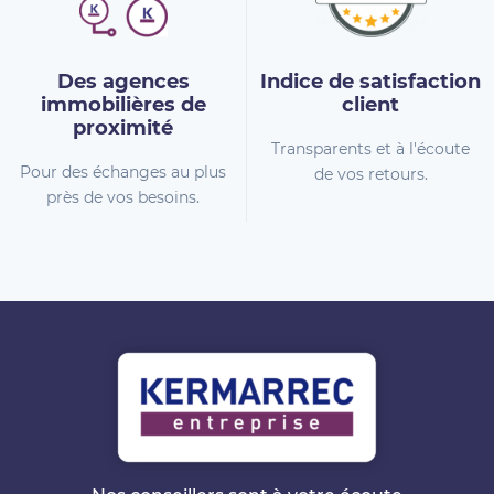
Des agences
Indice de
satisfaction
immobilières
de
client
proximité
Transparents et à l'écoute
Pour des échanges au plus
de vos retours.
près de vos besoins.