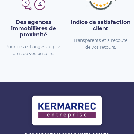
Des agences
Indice de
satisfaction
immobilières
de
client
proximité
Transparents et à l'écoute
Pour des échanges au plus
de vos retours.
près de vos besoins.