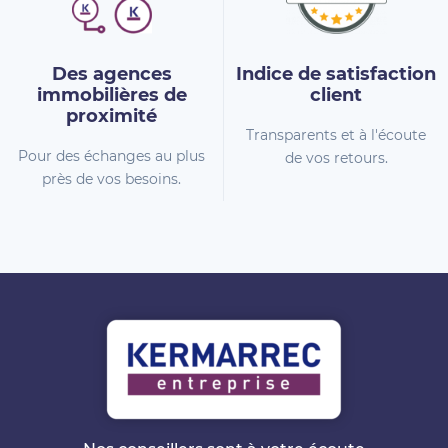
Des agences
Indice de
satisfaction
immobilières
de
client
proximité
Transparents et à l'écoute
Pour des échanges au plus
de vos retours.
près de vos besoins.