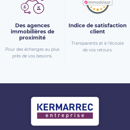
Des agences
Indice de
satisfaction
immobilières
de
client
proximité
Transparents et à l'écoute
Pour des échanges au plus
de vos retours.
près de vos besoins.