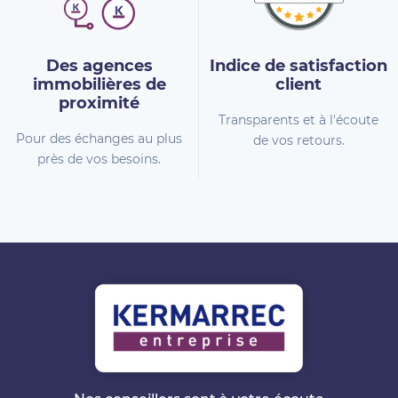
Des agences
Indice de
satisfaction
immobilières
de
client
proximité
Transparents et à l'écoute
Pour des échanges au plus
de vos retours.
près de vos besoins.