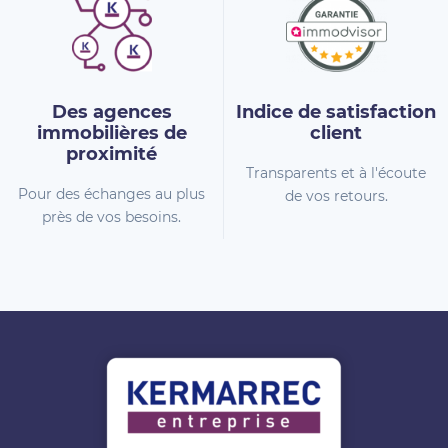
Des agences
Indice de
satisfaction
immobilières
de
client
proximité
Transparents et à l'écoute
Pour des échanges au plus
de vos retours.
près de vos besoins.