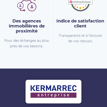
Des agences
Indice de
satisfaction
immobilières
de
client
proximité
Transparents et à l'écoute
Pour des échanges au plus
de vos retours.
près de vos besoins.