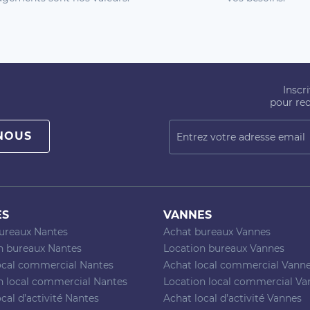
Inscr
pour rec
NOUS
ES
VANNES
ureaux Nantes
Achat bureaux Vannes
n bureaux Nantes
Location bureaux Vannes
ocal commercial Nantes
Achat local commercial Vann
n local commercial Nantes
Location local commercial Va
cal d’activité Nantes
Achat local d’activité Vannes