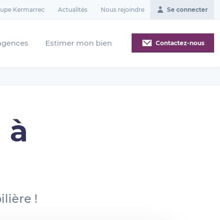
oupe Kermarrec
Actualités
Nous rejoindre
Se connecter
agences
Estimer mon bien
Contactez-nous
 à
lière !