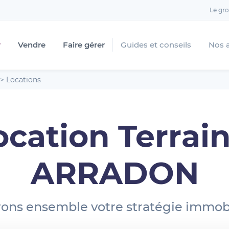
Le gr
r
Vendre
Faire gérer
Guides et conseils
Nos 
>
Locations
ocation Terrain
ARRADON
ons ensemble votre stratégie immobi