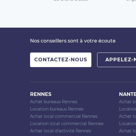
Nos conseillers sont à votre écoute
CONTACTEZ-NOUS
APPELEZ-
RENNES
NANT
Achat bureaux Rennes
Achat b
Location bureaux Rennes
Locatio
Achat local commercial Rennes
Achat l
Location local commercial Rennes
Locatio
Achat local d’activité Rennes
Achat lo