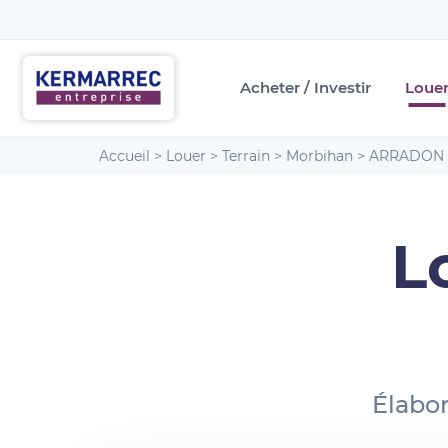
Acheter / Investir
Loue
Accueil
>
Louer
>
Terrain
>
Morbihan
>
ARRADON
L
Élabor