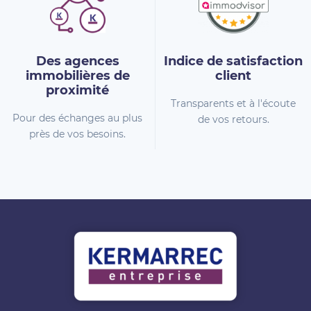
Des agences
Indice de
satisfaction
immobilières
de
client
proximité
Transparents et à l'écoute
Pour des échanges au plus
de vos retours.
près de vos besoins.