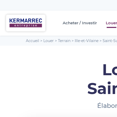
Acheter / Investir
Loue
Accueil
>
Louer
>
Terrain
>
Ille-et-Vilaine
>
Saint-S
L
Sai
Élabor