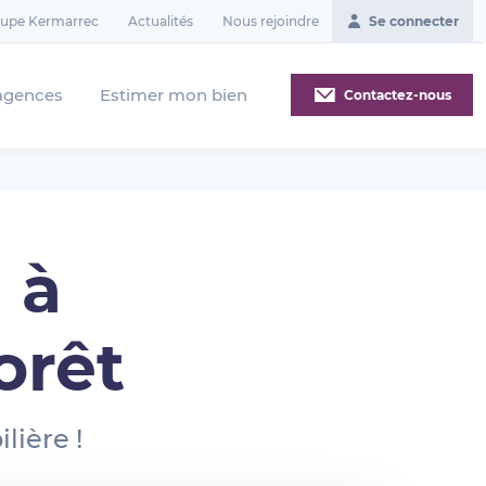
oupe Kermarrec
Actualités
Nous rejoindre
Se connecter
agences
Estimer mon bien
Contactez-nous
 à
orêt
lière !