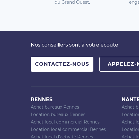
du Grand Ouest.
enga
Nos conseillers sont à votre écoute
CONTACTEZ-NOUS
APPELEZ-
RENNES
NANT
Achat bureaux Rennes
Achat b
Location bureaux Rennes
Locatio
Achat local commercial Rennes
Achat l
Location local commercial Rennes
Locatio
Achat local d’activité Rennes
Achat lo