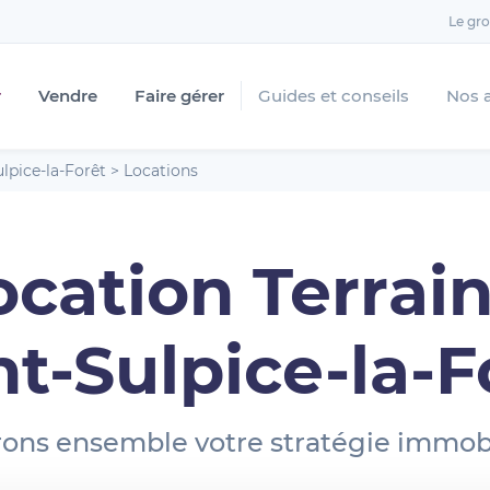
Le gr
r
Vendre
Faire gérer
Guides et conseils
Nos 
ulpice-la-Forêt
>
Locations
ocation Terrain
nt-Sulpice-la-F
ons ensemble votre stratégie immobi