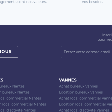
gements sont nos valeurs.
vos besoins.
Inscr
pour rec
NOUS
ES
VANNES
ureaux Nantes
Achat bureaux Vannes
n bureaux Nantes
Location bureaux Vannes
ocal commercial Nantes
Achat local commercial Vann
n local commercial Nantes
Location local commercial Va
cal d’activité Nantes
Achat local d’activité Vannes