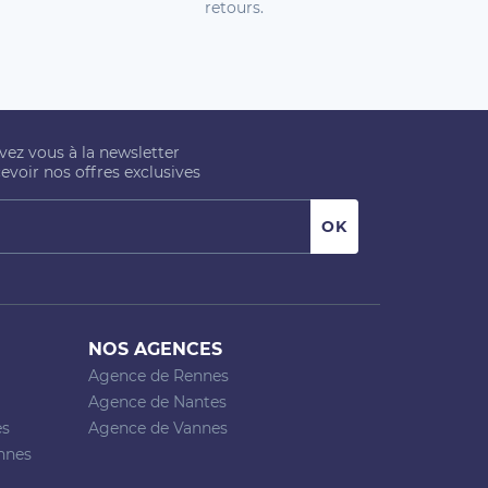
retours.
ivez vous à la newsletter
evoir nos offres exclusives
NOS AGENCES
Agence de Rennes
Agence de Nantes
es
Agence de Vannes
nnes