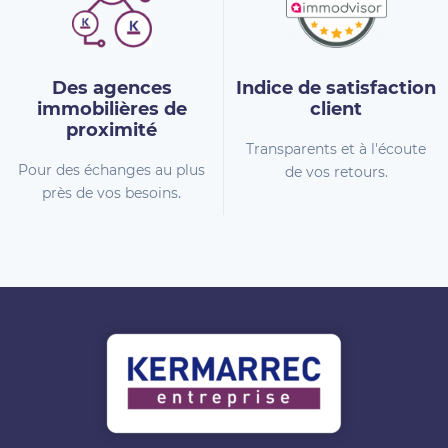
Des agences
Indice de
satisfaction
immobilières
de
client
proximité
Transparents et à l'écoute
Pour des échanges au plus
de vos retours.
près de vos besoins.