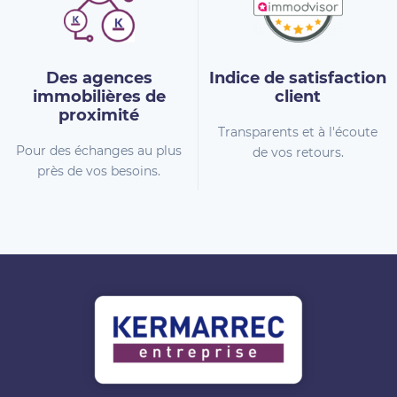
Des agences
Indice de
satisfaction
immobilières
de
client
proximité
Transparents et à l'écoute
Pour des échanges au plus
de vos retours.
près de vos besoins.