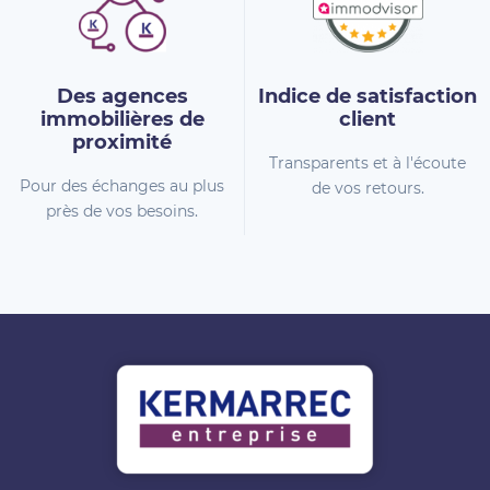
Des agences
Indice de
satisfaction
immobilières
de
client
proximité
Transparents et à l'écoute
Pour des échanges au plus
de vos retours.
près de vos besoins.