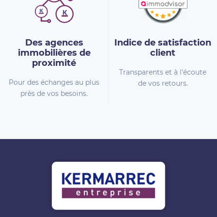
Des agences
Indice de
satisfaction
immobilières
de
client
proximité
Transparents et à l'écoute
Pour des échanges au plus
de vos retours.
près de vos besoins.