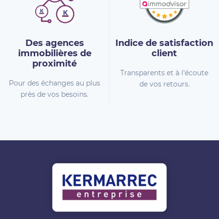
Des agences
Indice de
satisfaction
immobilières
de
client
proximité
Transparents et à l'écoute
Pour des échanges au plus
de vos retours.
près de vos besoins.