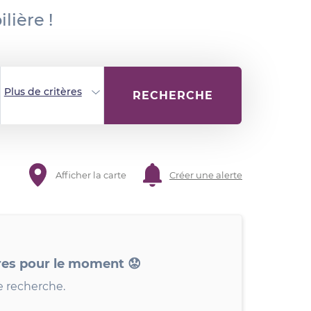
lière !
Plus de critères
RECHERCHE
Afficher la carte
Créer une alerte
res pour le moment 😟
e recherche.