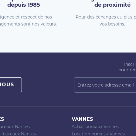
depuis 1985
de proximité
igence et respect de nos
Pour des échanges au plus p
gements sont nos valeurs.
vos besoins.
Inscr
pour rec
NOUS
ES
VANNES
ureaux Nantes
Achat bureaux Vannes
n bureaux Nantes
Location bureaux Vannes