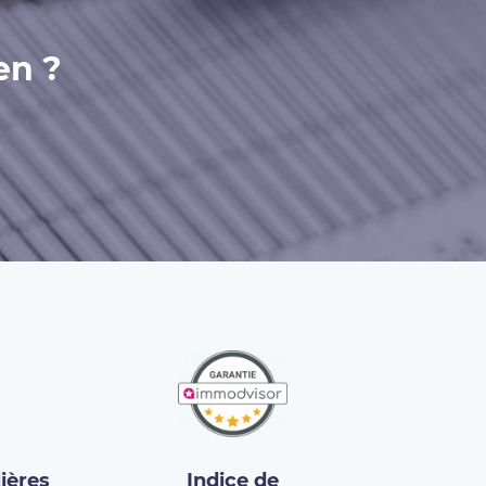
en ?
ières
Indice de