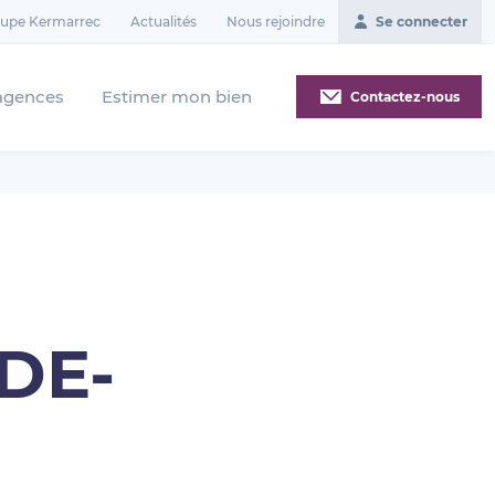
oupe Kermarrec
Actualités
Nous rejoindre
Se connecter
agences
Estimer mon bien
Contactez-nous
l
-DE-