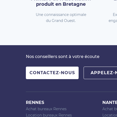
produit en Bretagne
Une connaissance optimale
Ex
du Grand Ouest.
enga
Nos conseillers sont à votre écoute
CONTACTEZ-NOUS
APPELEZ-
RENNES
NANT
Achat bureaux Rennes
Achat b
Location bureaux Rennes
Locatio