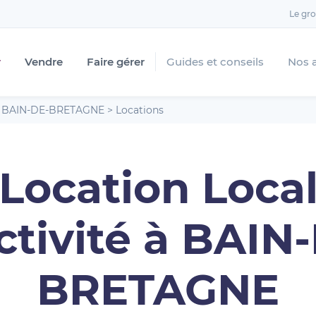
Le gr
r
Vendre
Faire gérer
Guides et conseils
Nos 
>
BAIN-DE-BRETAGNE
>
Locations
Location Loca
ctivité à BAIN
BRETAGNE