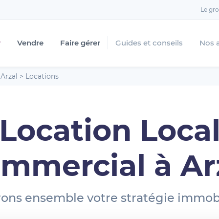
Le gr
r
Vendre
Faire gérer
Guides et conseils
Nos 
>
Arzal
>
Locations
Location Loca
mmercial à Ar
ons ensemble votre stratégie immobi