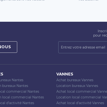
Inscr
pour rec
NOUS
ES
VANNES
ureaux Nantes
Achat bureaux Vannes
n bureaux Nantes
Location bureaux Vannes
ocal commercial Nantes
Achat local commercial Vann
n local commercial Nantes
Location local commercial Va
cal d’activité Nantes
Achat local d’activité Vannes