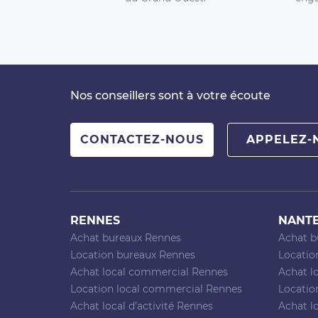
Nos conseillers sont à votre écoute
CONTACTEZ-NOUS
APPELEZ-
RENNES
NANT
Achat bureaux Rennes
Achat b
Location bureaux Rennes
Locatio
Achat local commercial Rennes
Achat l
Location local commercial Rennes
Locatio
Achat local d’activité Rennes
Achat lo