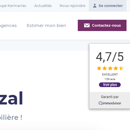
oupe Kermarrec
Actualités
Nous rejoindre
Se connecter
agences
Estimer mon bien
Contactez-nous
4,7
/5
l
EXCELLENT
159 avis
Voir plus
zal
Garanti par
lière !