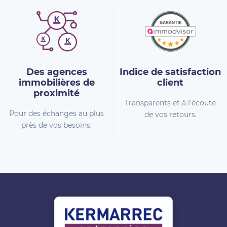
Des agences
Indice de
satisfaction
immobilières
de
client
proximité
Transparents et à l'écoute
Pour des échanges au plus
de vos retours.
près de vos besoins.