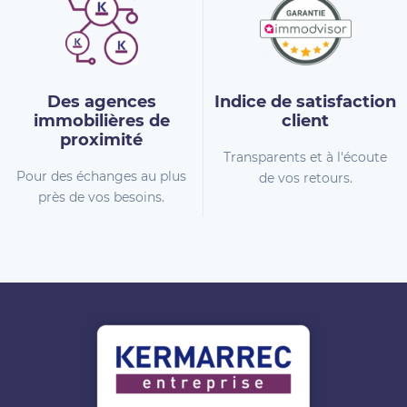
Des agences
Indice de
satisfaction
immobilières
de
client
proximité
Transparents et à l'écoute
Pour des échanges au plus
de vos retours.
près de vos besoins.