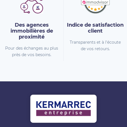
Des agences
Indice de
satisfaction
immobilières
de
client
proximité
Transparents et à l'écoute
Pour des échanges au plus
de vos retours.
près de vos besoins.