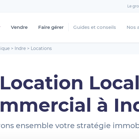
Le gr
r
Vendre
Faire gérer
Guides et conseils
Nos 
tique
>
Indre
>
Locations
Location Loca
mmercial à In
ons ensemble votre stratégie immobi