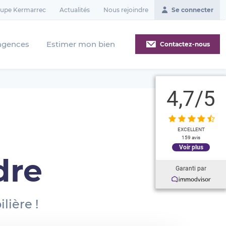
oupe Kermarrec
Actualités
Nous rejoindre
Se connecter
agences
Estimer mon bien
Contactez-nous
4,7
/5
l
EXCELLENT
159 avis
Voir plus
dre
Garanti par
lière !