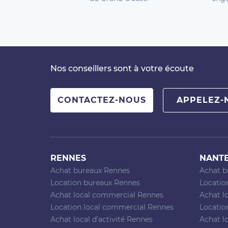
Nos conseillers sont à votre écoute
CONTACTEZ-NOUS
APPELEZ-
RENNES
NANT
Achat bureaux Rennes
Achat b
Location bureaux Rennes
Locatio
Achat local commercial Rennes
Achat l
Location local commercial Rennes
Locatio
Achat local d’activité Rennes
Achat lo