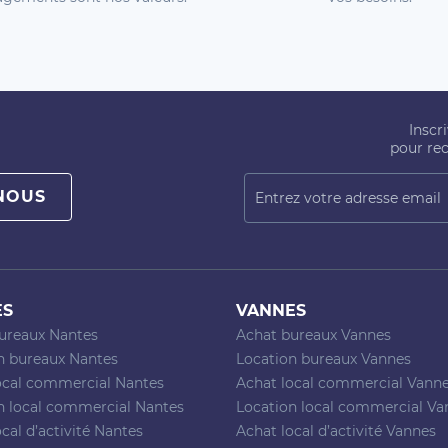
Inscr
pour rec
NOUS
ES
VANNES
ureaux Nantes
Achat bureaux Vannes
n bureaux Nantes
Location bureaux Vannes
ocal commercial Nantes
Achat local commercial Vann
n local commercial Nantes
Location local commercial Va
cal d’activité Nantes
Achat local d’activité Vannes