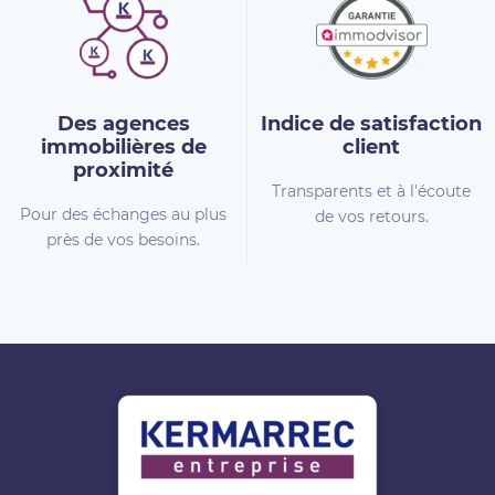
Des agences
Indice de
satisfaction
immobilières
de
client
proximité
Transparents et à l'écoute
Pour des échanges au plus
de vos retours.
près de vos besoins.