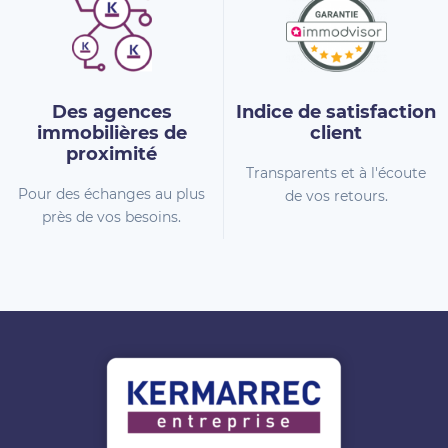
Des agences
Indice de
satisfaction
immobilières
de
client
proximité
Transparents et à l'écoute
Pour des échanges au plus
de vos retours.
près de vos besoins.