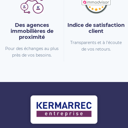
Des agences
Indice de
satisfaction
immobilières
de
client
proximité
Transparents et à l'écoute
Pour des échanges au plus
de vos retours.
près de vos besoins.