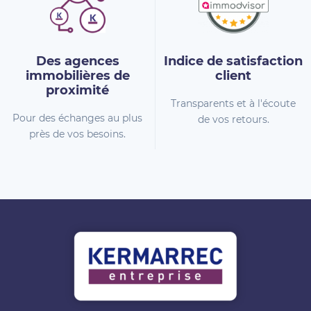
Des agences
Indice de
satisfaction
immobilières
de
client
proximité
Transparents et à l'écoute
Pour des échanges au plus
de vos retours.
près de vos besoins.