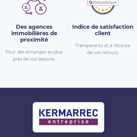
Des agences
Indice de
satisfaction
immobilières
de
client
proximité
Transparents et à l'écoute
Pour des échanges au plus
de vos retours.
près de vos besoins.