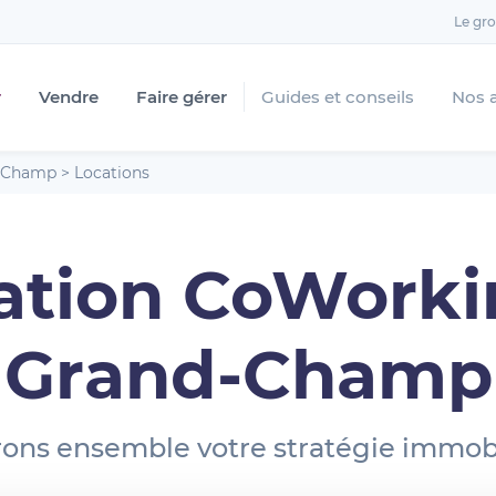
Le gr
r
Vendre
Faire gérer
Guides et conseils
Nos 
-Champ
>
Locations
ation CoWorki
Grand-Champ
ons ensemble votre stratégie immobi