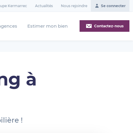
oupe Kermarrec
Actualités
Nous rejoindre
Se connecter
agences
Estimer mon bien
Contactez-nous
ng à
lière !