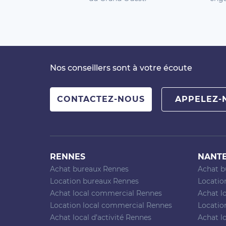
Nos conseillers sont à votre écoute
CONTACTEZ-NOUS
APPELEZ-
RENNES
NANT
Achat bureaux Rennes
Achat b
Location bureaux Rennes
Locatio
Achat local commercial Rennes
Achat l
Location local commercial Rennes
Locatio
Achat local d’activité Rennes
Achat lo