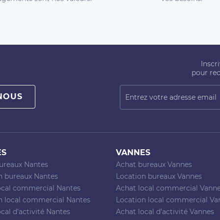
Inscr
pour rec
NOUS
ES
VANNES
ureaux Nantes
Achat bureaux Vannes
n bureaux Nantes
Location bureaux Vannes
ocal commercial Nantes
Achat local commercial Vann
n local commercial Nantes
Location local commercial Va
cal d’activité Nantes
Achat local d’activité Vannes