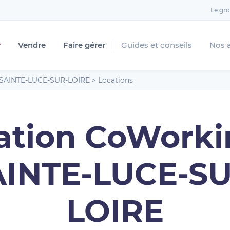
Le gr
r
Vendre
Faire gérer
Guides et conseils
Nos 
SAINTE-LUCE-SUR-LOIRE
>
Locations
ation CoWorki
AINTE-LUCE-SU
LOIRE