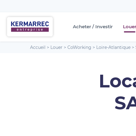
Acheter / Investir
Loue
Accueil
>
Louer
>
CoWorking
>
Loire-Atlantique
>
Loc
S