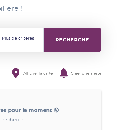
lière !
Plus de critères
RECHERCHE
Afficher la carte
Créer une alerte
res pour le moment 😟
e recherche.