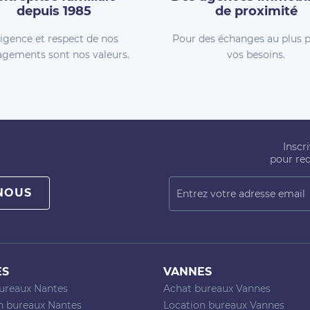
depuis 1985
de proximité
igence et respect de nos
Pour des échanges au plus p
gements sont nos valeurs.
vos besoins.
Inscr
pour rec
NOUS
ES
VANNES
ureaux Nantes
Achat bureaux Vannes
n bureaux Nantes
Location bureaux Vannes