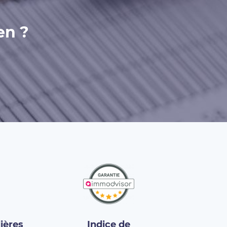
en ?
ières
Indice de