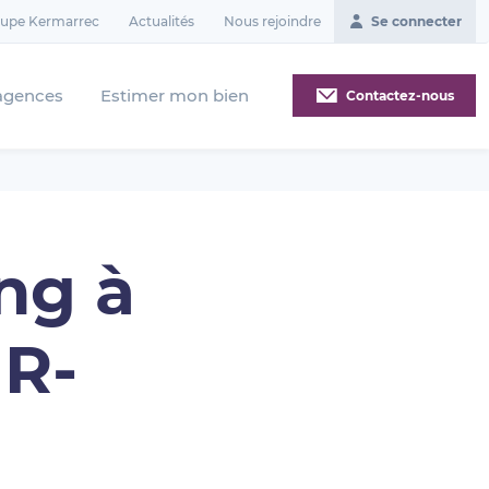
oupe Kermarrec
Actualités
Nous rejoindre
Se connecter
agences
Estimer mon bien
Contactez-nous
ng à
R-