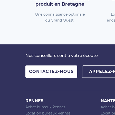
produit en Bretagne
Une connaissance optimale
Ex
du Grand Ouest.
enga
Nos conseillers sont à votre écoute
CONTACTEZ-NOUS
APPELEZ-
RENNES
NANT
Achat bureaux Rennes
Achat b
Location bureaux Rennes
Locatio