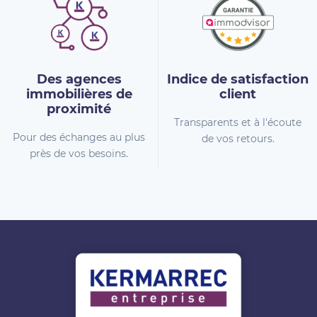
Des agences
Indice de
satisfaction
immobilières
de
client
proximité
Transparents et à l'écoute
Pour des échanges au plus
de vos retours.
près de vos besoins.