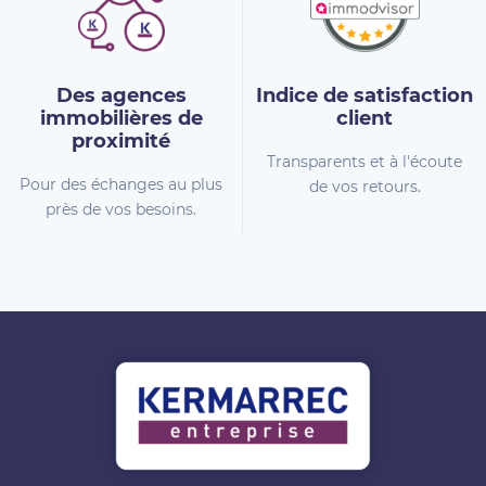
Des agences
Indice de
satisfaction
immobilières
de
client
proximité
Transparents et à l'écoute
Pour des échanges au plus
de vos retours.
près de vos besoins.