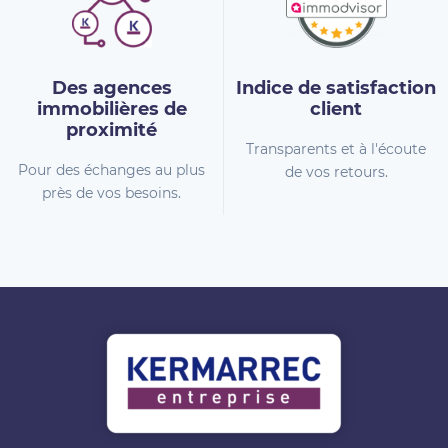
Des agences
Indice de
satisfaction
immobilières
de
client
proximité
Transparents et à l'écoute
Pour des échanges au plus
de vos retours.
près de vos besoins.