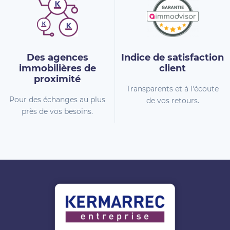
Des agences
Indice de
satisfaction
immobilières
de
client
proximité
Transparents et à l'écoute
Pour des échanges au plus
de vos retours.
près de vos besoins.