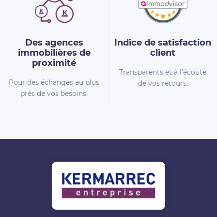
Des agences
Indice de
satisfaction
immobilières
de
client
proximité
Transparents et à l'écoute
Pour des échanges au plus
de vos retours.
près de vos besoins.