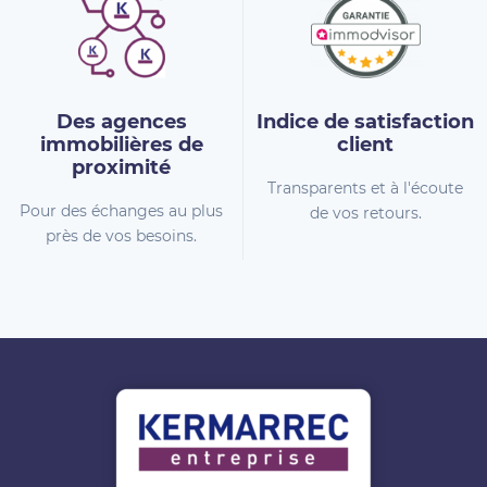
Des agences
Indice de
satisfaction
immobilières
de
client
proximité
Transparents et à l'écoute
Pour des échanges au plus
de vos retours.
près de vos besoins.