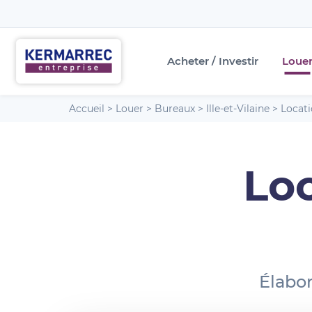
Acheter / Investir
Loue
Accueil
>
Louer
>
Bureaux
>
Ille-et-Vilaine
>
Locat
Lo
Élabor