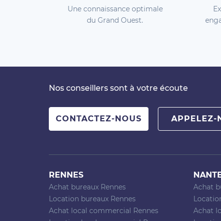
Une connaissance optimale
Ex
du Grand Ouest.
enga
Nos conseillers sont à votre écoute
CONTACTEZ-NOUS
APPELEZ-
RENNES
NANT
Achat bureaux Rennes
Achat b
Location bureaux Rennes
Locatio
Achat local commercial Rennes
Achat l