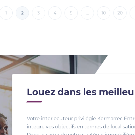
1
2
3
4
5
...
10
20
Louez dans les meilleu
Votre interlocuteur privilégié Kermarrec Entr
intègre vos objectifs en termes de localisat
Dans le cadre de votre stratégie immobilière, 