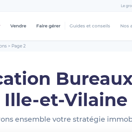
Le gr
r
Vendre
Faire gérer
Guides et conseils
Nos 
ions
>
Page 2
cation Bureaux
Ille-et-Vilaine
ons ensemble votre stratégie immobi