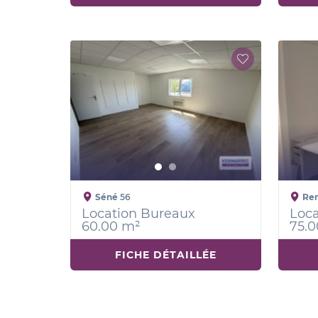
Séné
56
Re
Location Bureaux
Loca
60.00 m²
75.0
FICHE DÉTAILLÉE