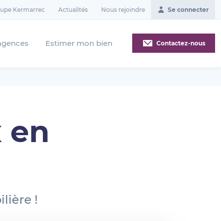
oupe Kermarrec
Actualités
Nous rejoindre
Se connecter
agences
Estimer mon bien
Contactez-nous
 en
lière !