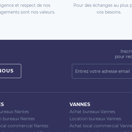
igence et respect de nos
Pour des échanges au plus p
gements sont nos valeurs.
vos besoins.
Inscr
pour rec
NOUS
ES
VANNES
ureaux Nantes
Achat bureaux Vannes
n bureaux Nantes
Location bureaux Vannes
ocal commercial Nantes
Achat local commercial Vann