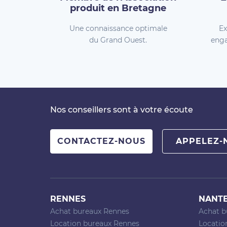
produit en Bretagne
Une connaissance optimale
Ex
du Grand Ouest.
enga
Nos conseillers sont à votre écoute
CONTACTEZ-NOUS
APPELEZ-
RENNES
NANT
Achat bureaux Rennes
Achat b
Location bureaux Rennes
Locatio