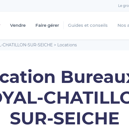
Le gr
r
Vendre
Faire gérer
Guides et conseils
Nos 
-CHATILLON-SUR-SEICHE
>
Locations
cation Bureau
YAL-CHATILL
SUR-SEICHE