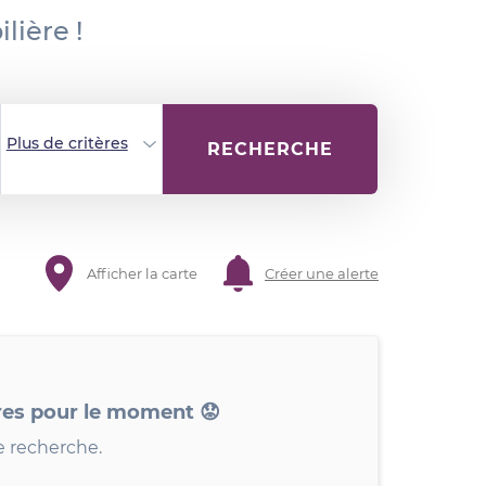
lière !
Plus de critères
RECHERCHE
Afficher la carte
Créer une alerte
res pour le moment 😟
e recherche.