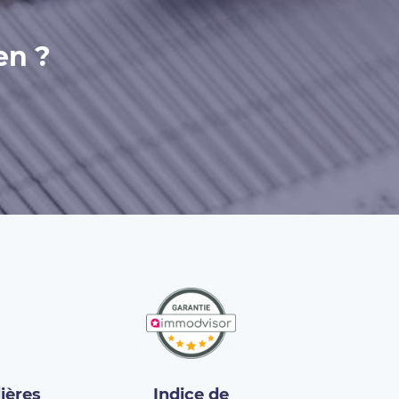
en ?
ières
Indice de