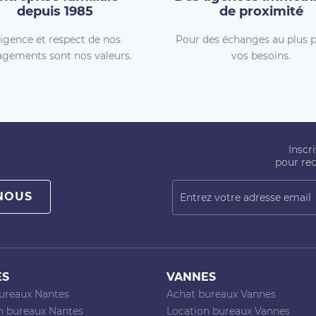
depuis 1985
de proximité
igence et respect de nos
Pour des échanges au plus p
gements sont nos valeurs.
vos besoins.
Inscr
pour rec
NOUS
ES
VANNES
ureaux Nantes
Achat bureaux Vannes
n bureaux Nantes
Location bureaux Vannes