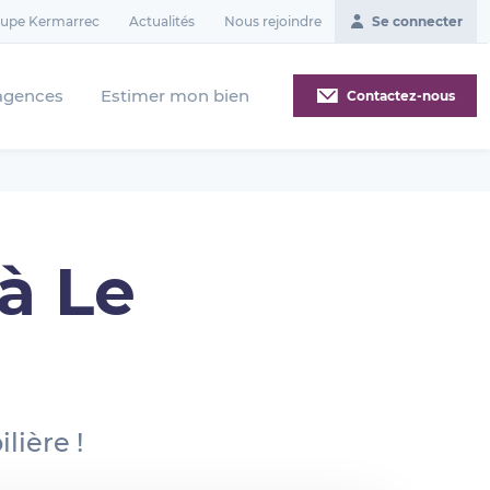
oupe Kermarrec
Actualités
Nous rejoindre
Se connecter
agences
Estimer mon bien
Contactez-nous
à Le
lière !