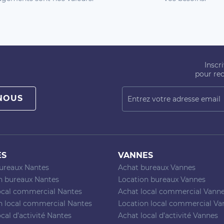
Inscr
pour rec
NOUS
ES
VANNES
ureaux Nantes
Achat bureaux Vannes
n bureaux Nantes
Location bureaux Vannes
ocal commercial Nantes
Achat local commercial Vann
n local commercial Nantes
Location local commercial Va
cal d’activité Nantes
Achat local d’activité Vannes