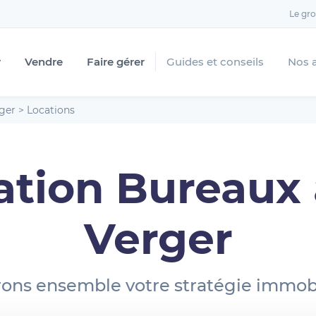
Le gr
r
Vendre
Faire gérer
Guides et conseils
Nos 
ger
>
Locations
ation Bureaux 
Verger
ons ensemble votre stratégie immobi