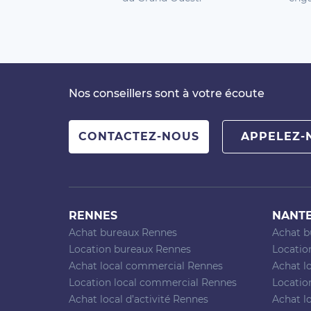
Nos conseillers sont à votre écoute
CONTACTEZ-NOUS
APPELEZ-
RENNES
NANT
Achat bureaux Rennes
Achat b
Location bureaux Rennes
Locatio
Achat local commercial Rennes
Achat l
Location local commercial Rennes
Locatio
Achat local d’activité Rennes
Achat lo