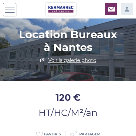
Location Bureaux
à Nantes
Voir la galerie photo
120 €
HT/HC/M²/an
PARTAGER
FAVORIS