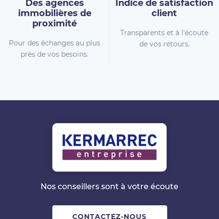
Des agences
Indice de
satisfaction
immobilières
de
client
proximité
Transparents et à l'écoute
Pour des échanges au plus
de vos retours.
près de vos besoins.
Nos conseillers sont à votre écoute
CONTACTEZ-NOUS