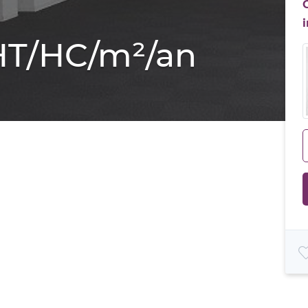
 HT/HC/m²/an