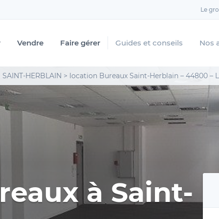
Le gr
r
Vendre
Faire gérer
Guides et conseils
Nos 
>
SAINT-HERBLAIN
>
location Bureaux Saint-Herblain – 44800 – 
reaux à Saint-