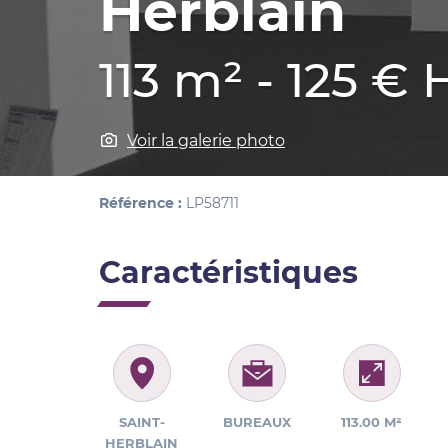
Herblain
113 m² - 125 €
Voir la galerie photo
Référence :
LP58711
Caractéristiques
SAINT-
BUREAUX
113.00 M²
HERBLAIN