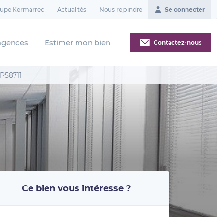
oupe Kermarrec
Actualités
Nous rejoindre
Se connecter
agences
Estimer mon bien
Contactez-nous
LP58711
Ce bien vous intéresse ?