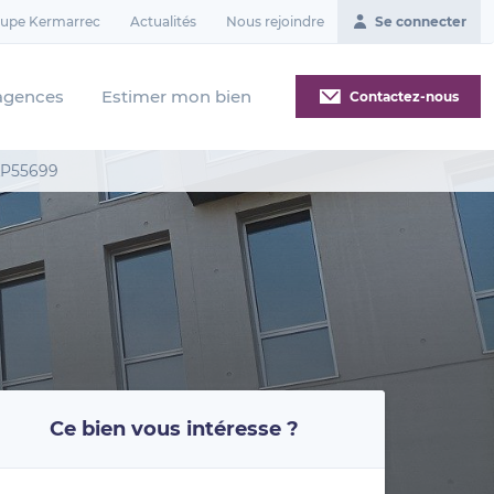
oupe Kermarrec
Actualités
Nous rejoindre
Se connecter
agences
Estimer mon bien
Contactez-nous
 LP55699
Ce bien vous intéresse ?