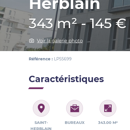
Herblain
343 m² - 145 
Voir la galerie photo
Référence :
LP55699
Caractéristiques
SAINT-
BUREAUX
343.00 M²
HERBLAIN