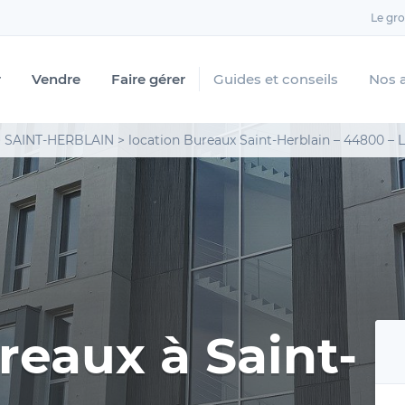
Le gr
r
Vendre
Faire gérer
Guides et conseils
Nos 
>
SAINT-HERBLAIN
>
location Bureaux Saint-Herblain – 44800 –
reaux à Saint-